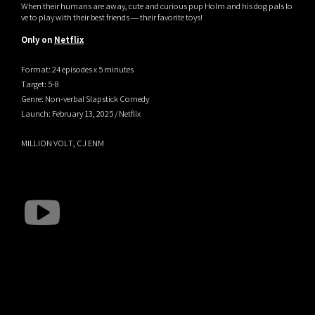
When their humans are away, cute and curious pup Holm and his dog pals lo
ve to play with their best friends — their favorite toys!
Only on
Netflix
Format: 24 episodes x 5 minutes
Target: 5-8
Genre: Non-verbal Slapstick Comedy
Launch: February 13, 2025 / Netflix
MILLION VOLT, CJ ENM