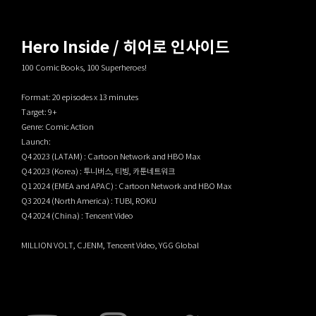
Hero Inside / 히어로 인사이드
100 Comic Books, 100 Superheroes!
Format: 20 episodes x 13 minutes
Target: 9+
Genre: Comic Action
Launch:
Q4 2023 (LATAM) : Cartoon Network and HBO Max
Q4 2023 (Korea) : 투니버스, 티빙, 카툰네트워크
Q1 2024 (EMEA and APAC) : Cartoon Network and HBO Max
Q3 2024 (North America) : TUBI, ROKU
Q4 2024 (China) : Tencent Video
MILLION VOLT, CJENM, Tencent Video, YGG Global