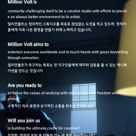
Million Volt is
constantly challenging itself to be a creative studio with efforts to provid
e an always better environment to its artists.
밀리언볼트는 창의적인 스튜디오를 목표로 끊임없는 도전을 하고 있으며, 창작자
들에게 더욱 나은 환경을 만들기 위해 노력하고 있습니다.
Million Volt aims to
entertain everyone worldwide and to touch hearts with great storytelling
through animation.
밀리언볼트가 추구하는 목표는 전 지구인들에게 재미와 감동을 줄 수 있는 애니메
이션을 만드는 것입니다.
Are you ready to
embrace the values of working with other artists with freedom and no b
arriers?
수평적인 의사 표현과 유기적인 소통을 최우선 가치로 삼고
Will you join us
in building the ultimate cradle for creatives?
진정한 ‘창작의 요람’을 만들어 가는 데 동참 하시겠습니까?